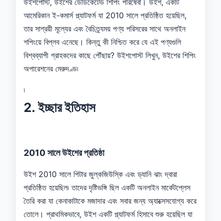
উইশপোস্ট, উইশের ডেডিকেটেড শিপিং পরিষেবা। উইশ, একটি
আমেরিকান ই-কমার্স প্ল্যাটফর্ম যা 2010 সালে প্রতিষ্ঠিত হয়েছিল,
তার সাশ্রয়ী মূল্যের এবং বৈচিত্র্যময় পণ্য পরিসরের সাথে অনলাইন
শপিংয়ে বিপ্লব এনেছে। কিন্তু কী নিশ্চিত করে যে এই পণ্যগুলি
বিশ্বব্যাপী গ্রাহকদের কাছে পৌঁছায়? উইশপোস্ট লিখুন, উইশের শিপিং
অপারেশনের মেরুদণ্ড৷
৷
2. ইচ্ছার ইতিহাস
2010 সালে উইশের প্রতিষ্ঠা
উইশ 2010 সালে পিটার জুল্কজিউস্কি এবং ড্যানি ঝাং দ্বারা
প্রতিষ্ঠিত হয়েছিল৷ তাদের দৃষ্টিভঙ্গি ছিল একটি অনলাইন মার্কেটপ্লেস
তৈরি করা যা কেনাকাটাকে মজাদার এবং সবার জন্য অ্যাক্সেসযোগ্য করে
তোলে। প্রাথমিকভাবে, উইশ একটি প্ল্যাটফর্ম হিসাবে শুরু হয়েছিল যা