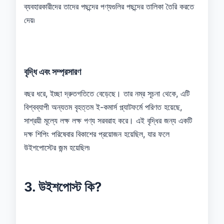
ব্যবহারকারীদের তাদের পছন্দের পণ্যগুলির পছন্দের তালিকা তৈরি করতে
দেয়৷
বৃদ্ধি এবং সম্প্রসারণ
বছর ধরে, ইচ্ছা দ্রুতগতিতে বেড়েছে। তার নম্র সূচনা থেকে, এটি
বিশ্বব্যাপী অন্যতম বৃহত্তম ই-কমার্স প্ল্যাটফর্মে পরিণত হয়েছে,
সাশ্রয়ী মূল্যে লক্ষ লক্ষ পণ্য সরবরাহ করে। এই বৃদ্ধির জন্য একটি
দক্ষ শিপিং পরিষেবার বিকাশের প্রয়োজন হয়েছিল, যার ফলে
উইশপোস্টের জন্ম হয়েছিল৷
3. উইশপোস্ট কি?