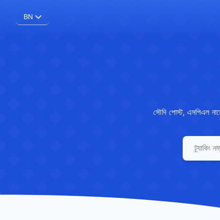
BN
সৌদি পোস্ট, এসপিএল নামে