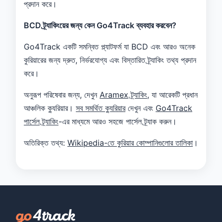
প্রদান করে।
BCD ট্র্যাকিংয়ের জন্য কেন Go4Track ব্যবহার করবেন?
Go4Track একটি সমন্বিত প্ল্যাটফর্ম যা BCD এবং আরও অনেক
কুরিয়ারের জন্য দ্রুত, নির্ভরযোগ্য এবং বিস্তারিত ট্র্যাকিং তথ্য প্রদান
করে।
অনুরূপ পরিষেবার জন্য, দেখুন
Aramex ট্র্যাকিং
, যা আরেকটি প্রধান
আঞ্চলিক ক্যুরিয়ার।
সব সমর্থিত ক্যুরিয়ার
দেখুন এবং
Go4Track
পার্সেল ট্র্যাকিং
-এর মাধ্যমে আরও সহজে পার্সেল ট্র্যাক করুন।
অতিরিক্ত তথ্য:
Wikipedia-তে কুরিয়ার কোম্পানিগুলোর তালিকা
।