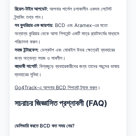
রিয়েল-টাইম আপডেট:
আপনার পার্সেল চলাকালীন একদম লেটেস্ট
ট্র্যাকিং তথ্য পান।
সব ক্যুরিয়ার এক জায়গায়:
BCD এবং Aramex-এর মতো
অন্যান্য কুরিয়ার থেকে আসা শিপমেন্ট একটি মাত্র প্ল্যাটফর্মের মাধ্যমে
পরিচালনা করুন।
সহজ ইন্টারফেস:
ডেস্কটপ এবং মোবাইল উভয় ক্ষেত্রেই ব্যবহারের
জন্য অত্যন্ত সহজ ও সাবলীল।
বহুভাষী সাপোর্ট:
বিশ্বজুড়ে ব্যবহারকারীদের জন্য তাদের পছন্দের ভাষায়
ব্যবহারের সুবিধা।
Go4Track-এ আপনার BCD শিপমেন্ট ট্র্যাক করুন
।
সচরাচর জিজ্ঞাসিত প্রশ্নাবলী (FAQ)
ডেলিভারি করতে BCD কত সময় নেয়?