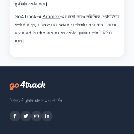
ক্যুরিয়ার সমর্থন করে।
Go4Track-এ
Aramex
-এর মতো আরও লজিস্টিক প্রোভাইডার
সম্পর্কে জানুন, যা মধ্যপ্রাচ্য অঞ্চলে ব্যাপকভাবে কাজ করে। আরও
অনেক অপশন পেতে আমাদের
সব সমর্থিত ক্যুরিয়ার
পেজটি ভিজিট
করুন।
বিশ্বব্যাপী ট্র্যাক চালান এবং পার্সেল