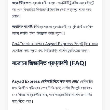
সহজ ইন্টারফেস:
ব্যবহারকারী-বান্ধব লেআউটটি ট্র্যাকিং নম্বর ইনপুট
করা এবং বিস্তারিত শিপমেন্ট টাইমলাইন দেখা অত্যন্ত সহজ করে
তোলে।
বহুভাষিক সাপোর্ট:
বিভিন্ন ধরনের ব্যবহারকারীদের সুবিধার্থে একাধিক
ভাষায় ট্র্যাকিং তথ্য অ্যাক্সেস করার সুযোগ।
Go4Track-এ আপনার Asyad Express শিপমেন্ট ট্র্যাক করুন
যেকোনো সময় দ্রুত এবং নির্ভরযোগ্য পার্সেল ট্র্যাকিংয়ের জন্য।
সচরাচর জিজ্ঞাসিত প্রশ্নাবলী (FAQ)
Asyad Express ডেলিভারি দিতে কত সময় নেয়?
ডেলিভারির
সময় নির্বাচিত পরিষেবার ওপর নির্ভর করে; দেশীয় শিপমেন্ট সাধারণত
১-২ দিনের মধ্যে পৌঁছে যায়, আর আন্তর্জাতিক পার্সেল ৩-৭ দিন
সময় নিতে পারে।