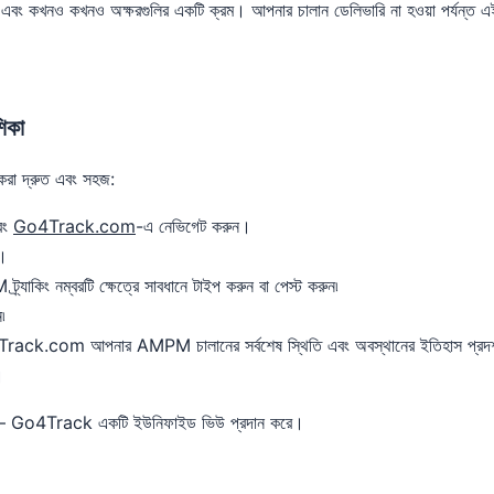
্যা এবং কখনও কখনও অক্ষরগুলির একটি ক্রম। আপনার চালান ডেলিভারি না হওয়া পর্যন্ত এই ন
িকা
া দ্রুত এবং সহজ:
এবং
Go4Track.com
-এ নেভিগেট করুন।
ন।
াকিং নম্বরটি ক্ষেত্রে সাবধানে টাইপ করুন বা পেস্ট করুন৷
৷
Track.com আপনার AMPM চালানের সর্বশেষ স্থিতি এবং অবস্থানের ইতিহাস প্রদর্শন 
।
 নেই – Go4Track একটি ইউনিফাইড ভিউ প্রদান করে।