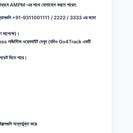
নেলগুলির মাধ্যমে AMPM-এর সাথে যোগাযোগ করতে পারেন:
াধারণ অনুসন্ধানগুলি +91-9311001111 / 2222 / 3333 এর মতো
ণ সাপেক্ষে)।
Express লজিস্টিক ওয়েবসাইট দেখুন (যদিও Go4Track একটি
আপডেট দিতে পারে।
ল্পগুলি অন্তর্ভুক্ত করে৷