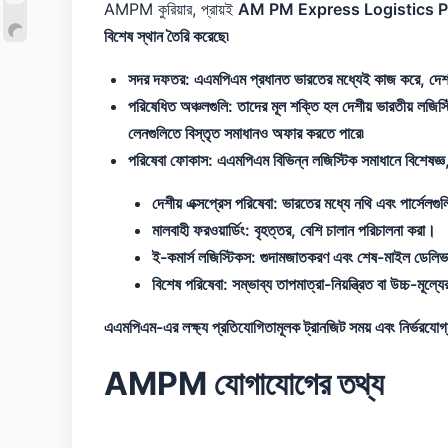
AMPM কুরিয়ার, প্রায়ই
AM PM Express Logistics Pvt. হিসেবে স্
বিশেষ স্থান তৈরি করেছে৷
সদর দফতর:
এএমপিএম প্রধানত ভারতের মধ্যেই কাজ করে, দেশব্য
পরিষেধিত অঞ্চলগুলি:
তাদের মূল শক্তি হল
দেশীয় ভারতীয় লজিস্
লেনগুলিতে বিস্তৃত সমাধানও অফার করতে পারে৷
পরিষেবা ফোকাস:
এএমপিএম বিভিন্ন লজিস্টিক সমাধানে বিশেষজ্ঞ, 
দেশীয় এক্সপ্রেস পরিষেবা:
ভারতের মধ্যে নথি এবং পার্সেলগুল
মালবাহী ফরওয়ার্ডিং:
বৃহত্তর, বেশি চালান পরিচালনা করা।
ই-কমার্স লজিস্টিকস:
গুদামজাতকরণ এবং শেষ-মাইল ডেলিভা
বিশেষ পরিষেবা:
সম্ভাব্য তাপমাত্রা-নিয়ন্ত্রিত বা উচ্চ-মূল্
এএমপিএম-এর লক্ষ্য প্রতিযোগিতামূলক ট্রানজিট সময় এবং নির্ভরযোগ্
AMPM যোগাযোগের তথ্য