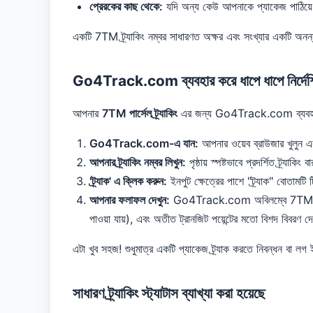
প্রেরকের কাছ থেকে:
যদি অন্য কেউ আপনাকে প্যাকেজ পাঠিয়ে থা
একটি 7TM ট্র্যাকিং নম্বর সাধারণত অক্ষর এবং সংখ্যার একটি অনন্
Go4Track.com ব্যবহার করে ধাপে ধাপে নির্দেশ
আপনার
7TM পার্সেল ট্র্যাকিং
এর জন্য Go4Track.com ব্যবহার 
Go4Track.com-এ যান:
আপনার ওয়েব ব্রাউজার খুলুন 
আপনার ট্র্যাকিং নম্বর লিখুন:
পৃষ্ঠায় স্পষ্টভাবে প্রদর্শিত ট্র্যা
'ট্র্যাক' এ ক্লিক করুন:
ইনপুট ক্ষেত্রের পাশে "ট্র্যাক" বোতামটি ট
আপনার ফলাফল দেখুন:
Go4Track.com অবিলম্বে 7TM সিস্টেম
পাওয়া যায়), এবং অতীত ট্রানজিট পয়েন্টের মতো বিশদ বিবরণ 
এটা খুব সহজ! শুধুমাত্র একটি প্যাকেজ ট্র্যাক করতে নিবন্ধন বা লগ
সাধারণ ট্র্যাকিং স্ট্যাটাস ব্যাখ্যা করা হয়েছে