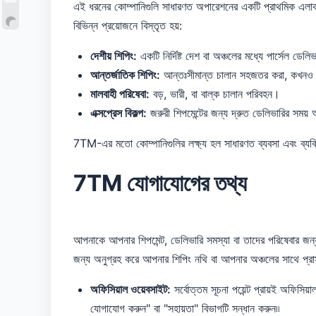
এই ধরনের কোম্পানিগুলি সাধারণত অপারেশনের একটি প্রাথমিক এলাকায
বিভিন্ন প্রয়োজনে বিস্তৃত হয়:
দেশীয় শিপিং:
একটি নির্দিষ্ট দেশ বা অঞ্চলের মধ্যে পার্সেল ডেল
আন্তর্জাতিক শিপিং:
আন্তঃসীমান্ত চালান সহজতর করা, কখনও কখ
মালবাহী পরিষেবা:
বড়, ভারী, বা বাল্ক চালান পরিবহন।
এক্সপ্রেস বিকল্প:
জরুরী শিপমেন্টের জন্য দ্রুত ডেলিভারির সময
7TM-এর মতো কোম্পানিগুলির লক্ষ্য হল সাধারণত ব্যবসা এবং ব্যক্
7TM যোগাযোগের তথ্য
আপনাকে আপনার শিপমেন্ট, ডেলিভারি সমস্যা বা তাদের পরিষেবার জ
জন্য অনুগ্রহ করে আপনার শিপিং নথি বা আপনার অঞ্চলের সাথে প্রা
অফিসিয়াল ওয়েবসাইট:
সর্বোত্তম সূচনা পয়েন্ট প্রায়ই অফি
যোগাযোগ করুন" বা "সহায়তা" বিভাগটি সন্ধান করুন৷৷