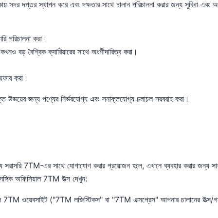
় সদর দপ্তর স্থাপন করে এবং দক্ষতার সাথে চালান পরিচালনা করার জন্য সুবিধা এবং অংশ
িভারি পরিচালনা করা।
নও বড় বৈশ্বিক ক্যারিয়ারের সাথে অংশীদারিত্ব করা।
় অফার করা।
তি উভয়ের জন্য পণ্যের নির্ভরযোগ্য এবং সনাক্তযোগ্য চলাচল সরবরাহ করা।
ন্য সরাসরি 7TM-এর সাথে যোগাযোগ করার প্রয়োজন হলে, এখানে ব্যবহার করার জন্য সাধ
সঙ্গিক অফিসিয়াল 7TM উত্স দেখুন:
সিয়াল 7TM ওয়েবসাইট ("7TM লজিস্টিকস" বা "7TM এক্সপ্রেস" আপনার চালানের উত্স/গন