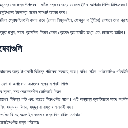
ুসন্ধানের জন্য উপলব্ধ। সঠিক নম্বরের জন্য ওয়েবসাইট বা আপনার শিপিং নিশ্চিতকরণ 
মেন্টেশনের উদ্দেশ্যে ইমেল সাপোর্ট অফার করে।
িডিয়া প্রোফাইলগুলি বজায় রাখে (যেমন লিঙ্কডইন, ফেসবুক বা টুইটার) যেখানে তারা গ্র
্তুত রাখুন, সাথে প্রাসঙ্গিক বিবরণ যেমন প্রেরক/গ্রহণকারীর তথ্য এবং চালানের তারিখ।
েবাগুলি
়োজনের জন্য উপযোগী বিভিন্ন পরিষেবা সরবরাহ করে। যদিও সঠিক পোর্টফোলিও পরিবর্তিত 
দেশ বা অপারেশন অঞ্চলের মধ্যে সাশ্রয়ী শিপিং৷
য দ্রুত, সময়-সংবেদনশীল ডেলিভারি বিকল্প।
্রায়শই বিভিন্ন গতি এবং খরচের বিকল্পগুলির সাথে। এটি অন্যান্য ক্যারিয়ারের সাথে অংশী
িং, সম্ভাব্য বিমান, সমুদ্র বা রাস্তার মালবাহী সহ।
ডেলিভারি সহ অনলাইন ব্যবসার জন্য বিশেষায়িত সমাধান।
 আইটেমগুলির জন্য পরিষেবা৷