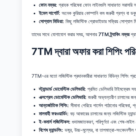
ফোন নম্বর:
গ্রাহক পরিষেবা ফোন লাইনগুলি সাধারণত সরাসরি অন
ইমেল সাপোর্ট:
অনেক কুরিয়ার কোম্পানি কম জরুরী প্রশ্ন বা ডকু
সোশ্যাল মিডিয়া:
কিছু লজিস্টিক প্রোভাইডার সক্রিয় সোশ্যাল ম
তাদের সাথে যোগাযোগ করার সময়, আপনার
7TM ট্র্যাকিং নম্বর
প্রস
7TM দ্বারা অফার করা শিপিং পরিষ
7TM-এর মতো লজিস্টিক প্রদানকারীরা সাধারণত বিভিন্ন শিপিং প্রয
স্ট্যান্ডার্ড ডোমেস্টিক ডেলিভারি:
প্রমিত ডেলিভারি টাইমফ্রেম সহ 
এক্সপ্রেস ডোমেস্টিক ডেলিভারি:
জরুরী অভ্যন্তরীণ চালানের জন্
আন্তর্জাতিক শিপিং:
সীমানা পেরিয়ে পার্সেল পাঠানোর পরিষেবা, প
মালবাহী ফরওয়ার্ডিং:
বড় আকারের চালানের জন্য লজিস্টিক হ্যান্ডল
ই-কমার্স লজিস্টিকস:
গুদামজাতকরণ, পরিপূর্ণতা এবং শেষ-মাইল 
বিশেষ হ্যান্ডলিং:
ভঙ্গুর, উচ্চ-মূল্যের, বা তাপমাত্রা-সংবেদনশীল