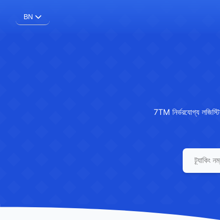
BN
7TM নির্ভরযোগ্য লজিস্ট